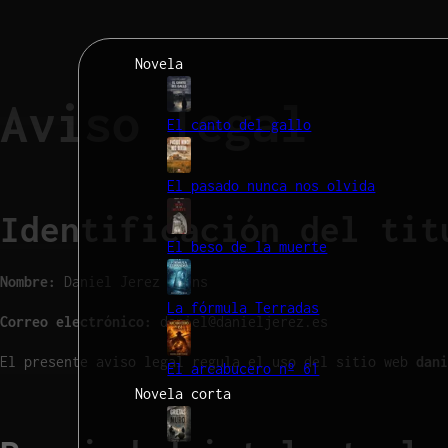
Novela
Aviso legal
El canto del gallo
El pasado nunca nos olvida
Identificación del tit
El beso de la muerte
Nombre:
Daniel Jerez Torns
La fórmula Terradas
Correo electrónico:
se.zerejleinad@leinad
El presente aviso legal regula el uso del sitio web
dani
El arcabucero nº 61
Novela corta