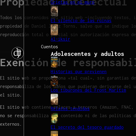
Propiedad intelectual
Grietas en el muro
Todos los contenidos del sitio web —incluyendo textos, i
El silencio de las ruinas
propiedad de Daniel Jerez Torns, salvo que se indique lo
reproducción total o parcial sin autorización expresa de
Al-iksir
Cuentos
Adolescentes y adultos
Exención de responsabi
Historias que previenen
El sitio web se proporciona «tal cual», sin garantías de
responsabiliza de los daños que pudieran derivarse del u
Los tiburones del Front Marítim
el sitio.
El sitio web contiene enlaces a terceros (Amazon, FNAC, 
Relatos tendidos
no se responsabiliza del contenido ni de las políticas d
externos.
El secreto del tesoro guardado